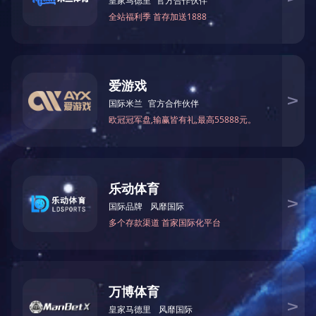
全国服务热线
400-8888-888
推荐新闻
星空网页版登录入口-星空（中国） 2025春节放假通知
星空网页版登录入口-星空（中国） 2025元旦放假通知
星空网页版登录入口-星空（中国） 祝您国庆节快乐~
星空网页版登录入口-星空（中国） 祝您2024中秋节快
乐~
星空网页版登录入口-星空（中国） 2024端午节放假通
知
星空网页版登录入口-星空（中国） 2024
端午节放假通知
来源：
painmedicinespecialist.com
| 发布时间：2024年06月03日