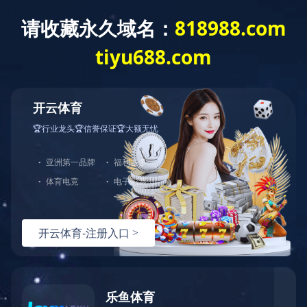
星空网页版登录入口
您好，欢迎光临福州铁根建材有限公司官方网站！
星空网页版登录入口-星空（中国） ，防
裂，防脱落基材的研发、制造与销售
全国服务热线：
400-8888-417
星空网页版登录入口
铁根系列
星空网页版登录入口-星空（中国）
防脱落
防开裂
基彩大师系列
星空网页版登录入口-星空（中国）
防脱落