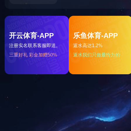
全国服务热线
400-8888-888
推荐新闻
星空网页版登录入口-星空（中国） 2025春节放假通知
星空网页版登录入口-星空（中国） 2025元旦放假通知
星空网页版登录入口-星空（中国） 祝您国庆节快乐~
星空网页版登录入口-星空（中国） 祝您2024中秋节快乐
星空网页版登录入口-星空（中国） 2024端午节放假通知
星空网页版登录入口-星空（中国） 祝您
来源：
painmedicinespecialist.com
| 发布时间：2023年09月22日
上一条:
星空网页版登录入口-星空（中国） 元旦放假通知
下一
扫一扫关注我们