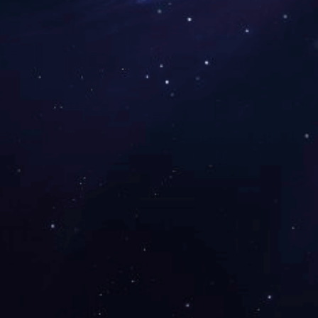
联系方式
服务热线：
4
00-8888-417
公司
网址：
painmedicinespecialist.com
地址：福建省福州市仓山区建新镇台屿路198号华威商贸中心一期7
底部导航
网站星空网页版登录入口
产品中心
星空网页版登录入口
工程案例
关于我们
铁根星空网页版登录入口-星空（中国） 系列
星空网页版登录入口-星空（中国）
+
微信号：
WANGYUNHUA