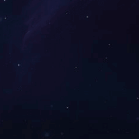
办公
#楼8层17商务