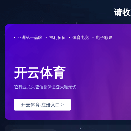
星空网页版登录入口
您好，欢迎光临福州铁根建材有限公司官方网站！
星空网页版登录入口-星空（中国） ，防
全国服务热线：
400-8888-417
星空网页版登录入口
铁根系列
星空网页版登录入口-星空（中国）
防脱落
防开裂
基彩大师系列
星空网页版登录入口-星空（中国）
防脱落
防开裂
星空网页版登录入口