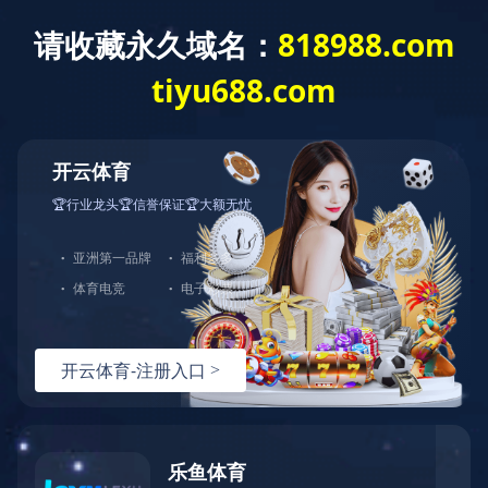
星空网页版登录入口
您好，欢迎光临福州铁根建材有限公司官方网站！
星空网页版登录入口-星空（中国） ，防
裂，防脱落基材的研发、制造与销售
全国服务热线：
400-8888-417
星空网页版登录入口
铁根系列
星空网页版登录入口-星空（中国）
防脱落
防开裂
基彩大师系列
星空网页版登录入口-星空（中国）
防脱落