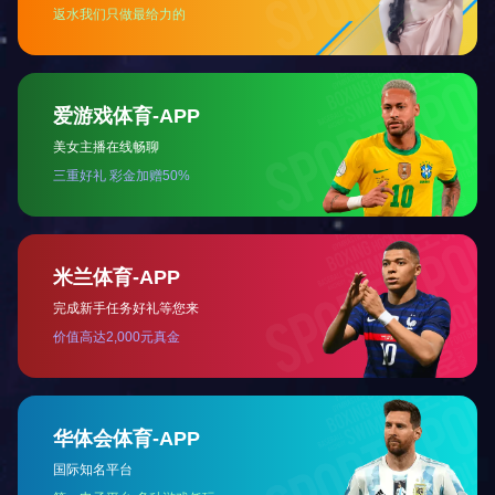
防开裂
莹钻清味
基彩抗裂基布
大将军抗裂接缝
扫一扫关注我们
联系方式
服务热线：
4
00-8888-417