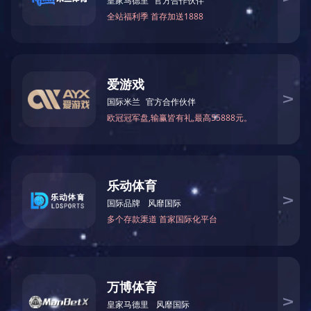
防脱落
防开裂
基彩大师系列
星空网页版登录入口-星空（中国）
防脱落
防开裂
工程案例
全国服务热线
400-8888-888
推荐新闻
星空网页版登录入口-星空（中国） 2025春节放假通知
星空网页版登录入口-星空（中国） 2025元旦放假通知
星空网页版登录入口-星空（中国） 祝您国庆节快乐~
星空网页版登录入口-星空（中国） 祝您2024中秋节快
乐~
星空网页版登录入口-星空（中国） 2024端午节放假通
知